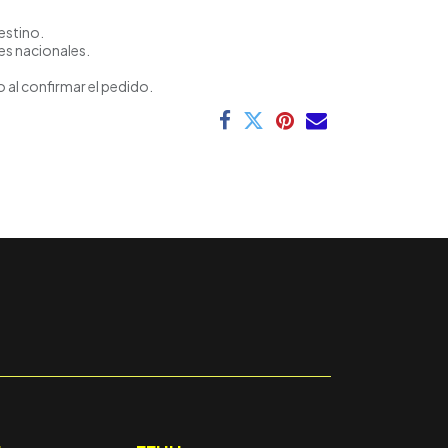
estino.
es nacionales.
 al confirmar el pedido.