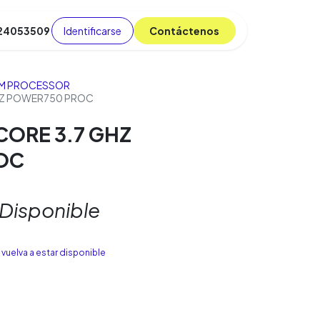
Identificarse
C​​​​ont​​​​áct​​​​​​en​​​​​​os
 24053509
da
Cursos
​
Blog
M PROCESSOR
GHZ POWER750 PROC
 CORE 3.7 GHZ
OC
 Disponible
vuelva a estar disponible