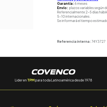
Garantía:
6 meses
Envío:
plazos variables según d
Referencialmente 2-5 días hábil
5-10 internacionales.
Se informará el tiempo estimado
Referencia interna:
74Y3727
Lider en
TPM
para toda Latinoamérica desde 1978