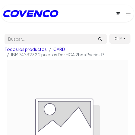
CLP
Todos los productos
CARD
IBM 74Y3232 2 puertos Ddr HCA 2bda Pseries R