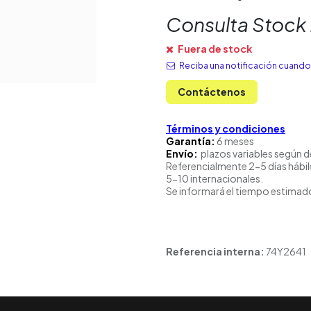
Consulta Stock
Fuera de stock
Reciba una notificación cuando 
Contáctenos
Términos y condiciones
Garantía:
6 meses
Envío:
plazos variables según d
Referencialmente 2-5 días hábil
5-10 internacionales.
Se informará el tiempo estimado
Referencia interna:
74Y2641