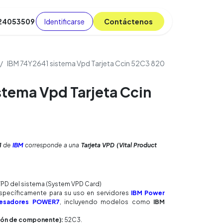
Identificarse
C​​​​ont​​​​áct​​​​​​en​​​​​​os
 24053509
da
Cursos
​
Blog
IBM 74Y2641 sistema Vpd Tarjeta Ccin 52C3 820
stema Vpd Tarjeta Ccin
1
de
IBM
corresponde a una
Tarjeta VPD (Vital Product
VPD del sistema (System VPD Card)
pecíficamente para su uso en servidores
IBM Power
cesadores POWER7
, incluyendo modelos como
IBM
ción de componente):
52C3.