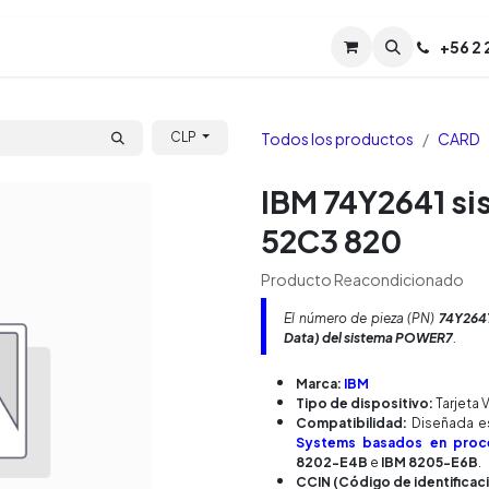
Servicios
Soporte
Soporte TPM (CL)
+
56 2
Tien
Todos los productos
CARD
CLP
IBM 74Y2641 si
52C3 820
Producto Reacondicionado
El número de pieza (PN)
74Y264
Data) del sistema POWER7
.
Marca:
IBM
Tipo de dispositivo:
Tarjeta 
Compatibilidad:
Diseñada es
Systems basados en pro
8202-E4B
e
IBM 8205-E6B
.
CCIN (Código de identifica